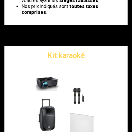
voitures ayant les
sièges rabaissés
.
Nos prix indiqués sont
toutes taxes
comprises
.
Kit karaoké