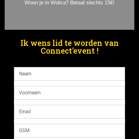
Woon je in Wokra? Betaal slechts 15€!
Ik wens lid te worden van
Connect'event !