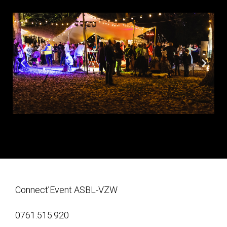
Connect’Event ASBL-VZW
0761.515.920