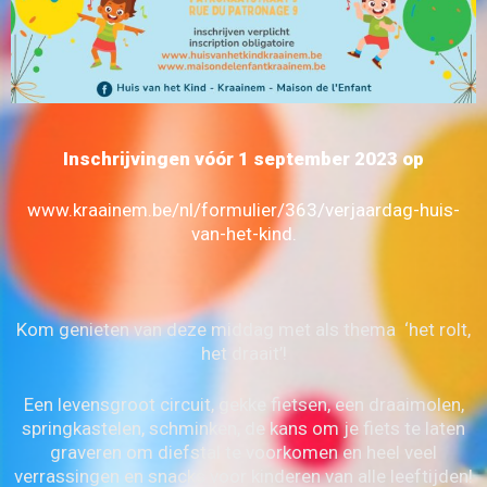
Inschrijvingen vóór 1 september 2023 op
www.kraainem.be/nl/formulier/363/verjaardag-huis-
van-het-kind
.
Kom genieten van deze middag met als thema ‘het rolt,
het draait’!
Een levensgroot circuit, gekke fietsen, een draaimolen,
springkastelen, schminken, de kans om je fiets te laten
graveren om diefstal te voorkomen en heel veel
verrassingen en snacks voor kinderen van alle leeftijden!