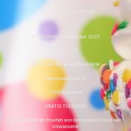
Neem je fiets of step mee!
WOENSDAG 6 september 2023
14u tot 17u
HUIS VAN HET KIND KRAAINEM
Patronaatstraat, 9
1950 Kraainem
GRATIS TOEGANG!
Let op: kinderen moeten worden begeleid door een
volwassene!