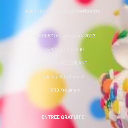
Apportez votre
vélo
ou
trottinette
!
MERCREDI 6 septembre 2023
De 14h00 à 17h00
MAISON DE L’ENFANT
Rue du Patronage 9,
1950 Kraainem
ENTREE GRATUITE!