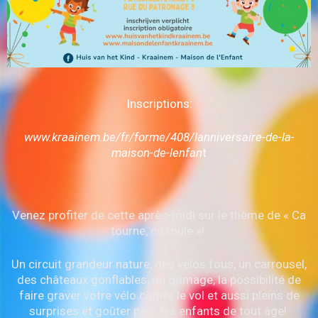
Inscriptions:
www.kraainem.be/fr/forme/408/lanniversaire-de-la-
maison-de-lenfan
t
Venez profiter de cette après-midi sur le thème de « Ca
tourne, ca roule »!
Un circuit grandeur nature, des vélos fous, un carrousel,
des châteaux gonflables, du grimage, la possibilité de
faire graver votre vélo contre le vol et aussi pleins de
surprises et goûter pour les enfants de tout âge!