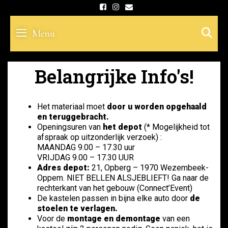
Skip
to
S
Menu
content
Belangrijke Info's!
Het materiaal moet
door u worden opgehaald
en teruggebracht.
Openingsuren van
het depot
(* Mogelijkheid tot
afspraak op uitzonderlijk verzoek) :
MAANDAG 9.00 – 17.30 uur
VRIJDAG 9.00 – 17.30 UUR
Adres depot:
21, Opberg – 1970 Wezembeek-
Oppem. NIET BELLEN ALSJEBLIEFT! Ga naar de
rechterkant van het gebouw (Connect’Event)
De kastelen passen in bijna elke auto door
de
stoelen te verlagen.
Voor de
montage en demontage
van een