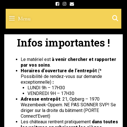
Skip
to
S
Menu
content
Infos importantes !
Le matériel est
à venir chercher et rapporter
par vos soins
.
Horaires d’ouverture de l’entrepôt
(*
Possibilité de rendez-vous sur demande
exceptionnelle)
:
LUNDI 9h – 17H30
VENDREDI 9H – 17H30
Adresse entrepôt
: 21, Opberg – 1970
Wezembeek-Oppem. NE PAS SONNER SVP! Se
diriger sur la droite du bâtiment (PORTE
Connect’Event)
Les châteaux rentrent pratiquement
dans toutes