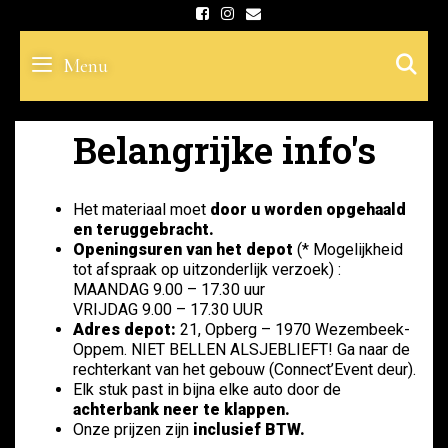
Skip
to
S
Menu
content
Belangrijke info's
Het materiaal moet
door u worden opgehaald
en teruggebracht.
Openingsuren van het depot
(* Mogelijkheid
tot afspraak op uitzonderlijk verzoek) :
MAANDAG 9.00 – 17.30 uur
VRIJDAG 9.00 – 17.30 UUR
Adres depot:
21, Opberg – 1970 Wezembeek-
Oppem. NIET BELLEN ALSJEBLIEFT! Ga naar de
rechterkant van het gebouw (Connect’Event deur).
Elk stuk past in bijna elke auto door de
achterbank neer te klappen.
Onze prijzen zijn
inclusief BTW.