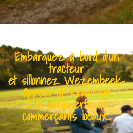
Embarquez à bord d'un
tracteur
et sillonnez Wezembeek-
Oppem et Kraainem
à la découverte de
commerçants locaux...