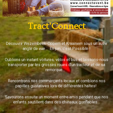
Tract'Connect
Découvrir Wezembeek-Oppem et Kraainem sous un autre
angle de vue… En juin, c’est Possible !
Oublions un instant voitures, vélos et bus et laissons-nous
transporter par les grosses roues d’un tracteur et de sa
remorque…
Rencontrons nos commerçants locaux et comblons nos
papilles gustatives lors de différentes haltes!
Savourons ensuite un moment entre amis pendant que nos
enfants sautillent dans des châteaux gonflables…