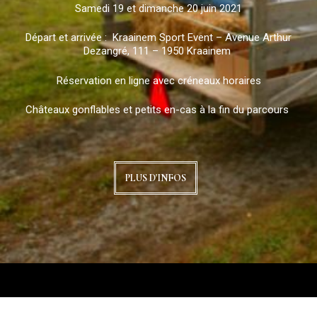
Samedi 19 et dimanche 20 juin 2021
Départ et arrivée : Kraainem Sport Event – Avenue Arthur
Dezangré, 111 – 1950 Kraainem
Réservation en ligne avec créneaux horaires
Châteaux gonflables et petits en-cas à la fin du parcours
PLUS D'INFOS