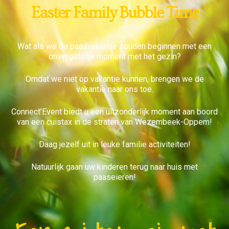
Easter Family Bubble Time
Wat als we de paasvakantie zouden beginnen met een
onvergetelijk moment met het gezin?
Omdat we niet op vakantie kunnen, brengen we de
vakantie naar ons toe.
Connect’Event biedt u een uitzonderlijk moment aan boord
van een cuistax in de straten van Wezembeek-Oppem!
Daag jezelf uit in leuke familie activiteiten!
Natuurlijk gaan uw kinderen terug naar huis met
paaseieren!