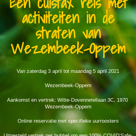
Een cuistax reis met
activiteiten in de
straten van
Wezembeek-Oppem
Van zaterdag 3 april tot maandag 5 april 2021
Wezembeek-Oppem
Aankomst en vertrek: Witte-Dovennetellaan 3C, 1970
Wezembeek-Oppem
Online reservatie met specifieke uurroosters
Uitgesteld vertrek per bubbel om een 100% COVID’Safe-